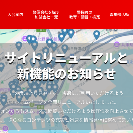
警備会社を探す
警備員の
入会案内
青年部活動
加盟会社一覧
教育・講習・検定
備業務の品質維持に向
ガードくん＆ガドワンく
サイトリニューアルと
研修会について
安全を守る警備員への
バース2026」へエン
警備料金の適正化に向け
新機能のお知らせ
カスハラ防止のお願い
警備業界を取り巻く経営環境の変化や人手不足、
最新のテクノロジー活用といった喫緊の課題への対応力を
昨今の人手不足に伴う人件費上昇や採用コストの高騰を受け、
全警協公式キャラクター「ガードくん＆ガドワンくん」が
この度、より見やすく、快適にご利用いただけるよう
高めることを目的に実施いたしました。
て過ごせる環境づくりのため、警備員への節度ある対応をお願
本最大級のゆるキャラの祭典「ゆるバース2026」へエントリ
適正取引による警備料金の適正化を推進しております。
ホームページを全面リニューアルいたしました。
当日は参加者同士の活発な意見交換が行われました。
過度な要求や暴言は、安全監視業務の妨げとなります。
フォンからもスムーズに閲覧いただけるよう操作性を向上させて
将来に向けて万全な警備体制と安全・安心をお届けするため
ぜひ応援をお願いいたします！
議論された主要な成果と今後の展望について報告いたします。
警備員の尊厳を守り、その能力を最大限に発揮できるよう、
も、さらなるコンテンツの充実と迅速な情報発信に努めてまい
投票期間・方法などは下記のリンクよりご確認ください。
何卒ご理解とご協力をお願い申し上げます。
皆様のご理解とご協力をお願い申し上げます。