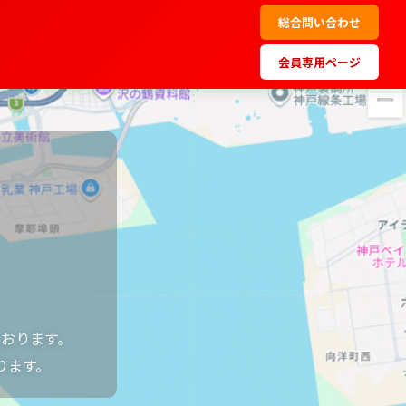
総合問い合わせ
会員専用ページ
けた
ん
トリー！
て
いいたします。
ー！
おります。
ります。