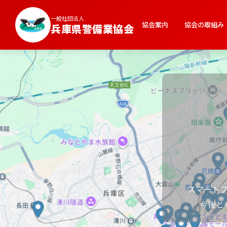
一般社団法人
協会案内
協会の取組み
兵庫県警備業協会
警
「ゆる
誰もが安心し
日
スマート
今後と